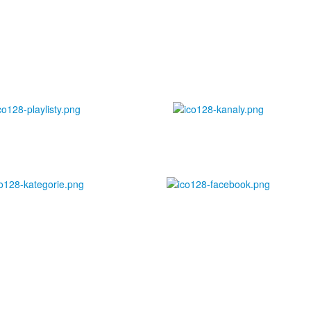
Playlist
Kanály
Téma
fb