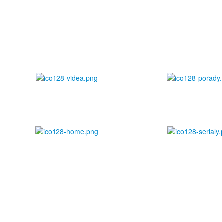
Video
Pořady
BooMtv
Seriály