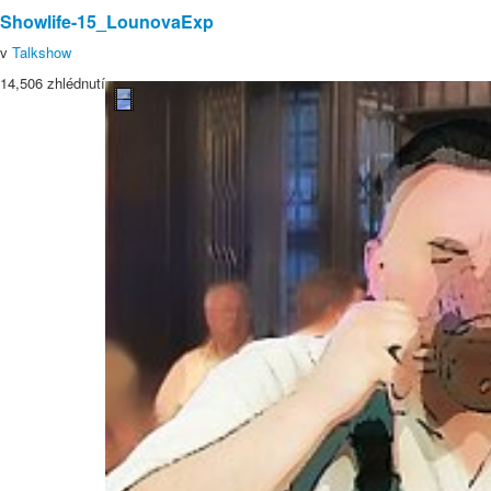
Showlife-15_LounovaExp
v
Talkshow
14,506 zhlédnutí