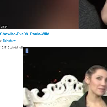
23:24
Showlife-Eva08_Paula-Wild
v
Talkshow
15,516 zhlédnutí