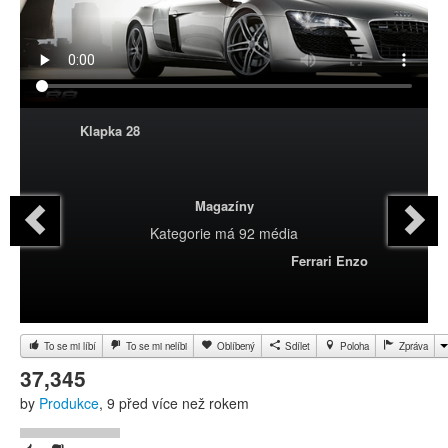
Klapka 28
Magazíny
Kategorie
má 92 média
Ferrari Enzo
To se mi líbí
To se mi nelíbi
Oblíbený
Sdílet
Poloha
Zpráva
37,345
by
Produkce
, 9 před více než rokem