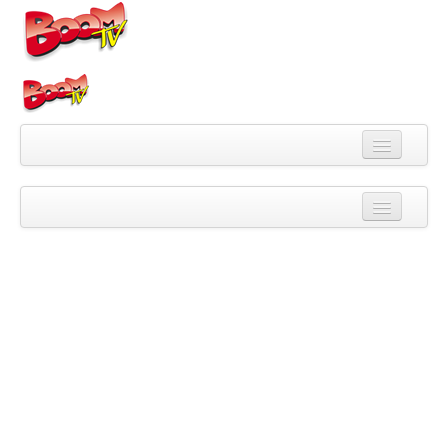
Videa
Kategorie
Pořady
Skupiny
Playlisty
Kanály