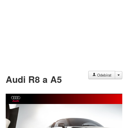
Můj profil
Nahrát video
Aktuality
JAC
Odebírat
Audi R8 a A5