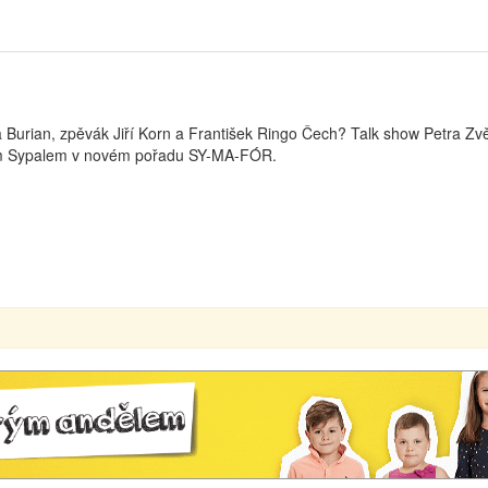
Burian, zpěvák Jiří Korn a František Ringo Čech? Talk show Petra Zvěř
avem Sypalem v novém pořadu SY-MA-FÓR.
00:00
00:00
Use Up/Down Arrow keys to increase or decrease volume.