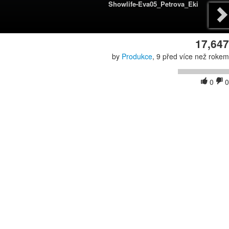
Showlife-Eva05_Petrova_Eki
17,647
by
Produkce
, 9 před více než rokem
0
0