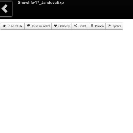
Showlife-17_JandovaExp
To se mi líbí
To se mi nelíbi
Oblíbený
Sdílet
Poloha
Zpráva