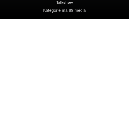
Talkshow
Kategorie
má 89 média