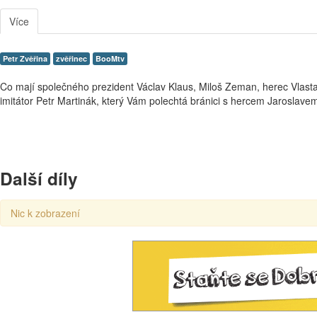
Více
Petr Zvěřina
zvěřinec
BooMtv
Co mají společného prezident Václav Klaus, Miloš Zeman, herec Vlasta 
imitátor Petr Martinák, který Vám polechtá bránici s hercem Jarosl
Další díly
Nic k zobrazení
00:00