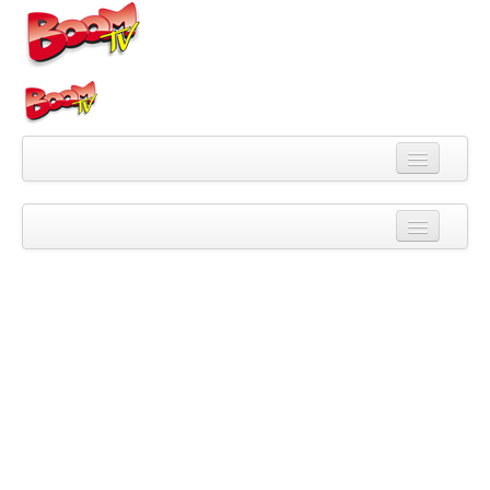
Videa
Kategorie
Pořady
Skupiny
Playlisty
Kanály