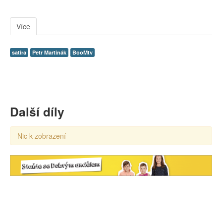
Více
satira
Petr Martinák
BooMtv
Další díly
Nic k zobrazení