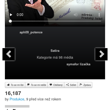
aph09_potence
Satira
Kategorie
má 98 média
symafor lízačka
To se mi líbí
To se mi nelíbi
Oblíbený
Sdílet
Zpráva
16,187
by
Produkce
, 9 před více než rokem