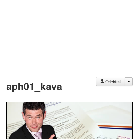
Můj profil
Nahrát video
Aktuality
JAC
Odebírat
aph01_kava